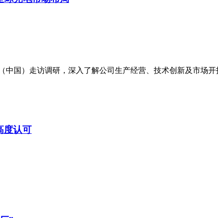
爱体育（中国）走访调研，深入了解公司生产经营、技术创新及市场
高度认可