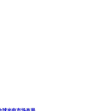
，深化全球光电市场布局