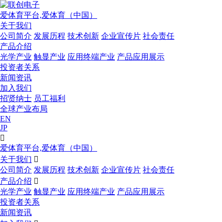
爱体育平台,爱体育（中国）
关于我们
公司简介
发展历程
技术创新
企业宣传片
社会责任
产品介绍
光学产业
触显产业
应用终端产业
产品应用展示
投资者关系
新闻资讯
加入我们
招贤纳士
员工福利
全球产业布局
EN
JP

爱体育平台,爱体育（中国）
关于我们

公司简介
发展历程
技术创新
企业宣传片
社会责任
产品介绍

光学产业
触显产业
应用终端产业
产品应用展示
投资者关系
新闻资讯