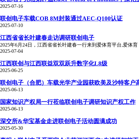
2025-07-16
联创电子车载COB 8M封装通过AEC-Q100认证
2025-07-10
江西省省长叶建春走访调研联创电子
2025年6月24日，江西省省长叶建春一行来到爱体育平台,
2025-07-04
江西联创与江西联益双双跃升数字化L8级
2025-06-25
联创电子（合肥）车载光学产业园获欧美及沙特客户
2025-06-13
国家知识产权局一行莅临联创电子调研知识产权工作
2025-06-13
深交所&华宝基金走进联创电子活动圆满成功
2025-05-30