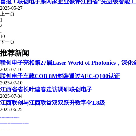
喜报！联创电子系两家企业获评江西省“先进级智能工
2025-05-27
上一页
1
2
...
10
下一页
推荐新闻
联创电子亮相第27届Laser World of Photonics
2025-07-16
联创电子车载COB 8M封装通过AEC-Q100认证
2025-07-10
江西省省长叶建春走访调研联创电子
2025-07-04
江西联创与江西联益双双跃升数字化L8级
2025-06-25
发展历程
全球产业布局
技术创新
人才发展