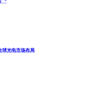
厂”
，深化全球光电市场布局