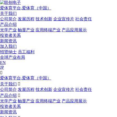
爱体育平台,爱体育（中国）
关于我们
公司简介
发展历程
技术创新
企业宣传片
社会责任
产品介绍
光学产业
触显产业
应用终端产业
产品应用展示
投资者关系
新闻资讯
加入我们
招贤纳士
员工福利
全球产业布局
EN
JP

爱体育平台,爱体育（中国）
关于我们

公司简介
发展历程
技术创新
企业宣传片
社会责任
产品介绍

光学产业
触显产业
应用终端产业
产品应用展示
投资者关系
新闻资讯