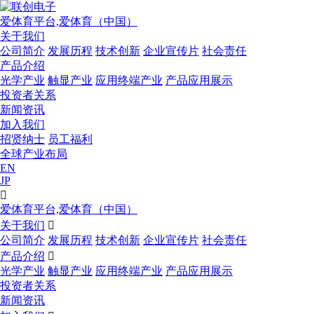
爱体育平台,爱体育（中国）
关于我们
公司简介
发展历程
技术创新
企业宣传片
社会责任
产品介绍
光学产业
触显产业
应用终端产业
产品应用展示
投资者关系
新闻资讯
加入我们
招贤纳士
员工福利
全球产业布局
EN
JP

爱体育平台,爱体育（中国）
关于我们

公司简介
发展历程
技术创新
企业宣传片
社会责任
产品介绍

光学产业
触显产业
应用终端产业
产品应用展示
投资者关系
新闻资讯